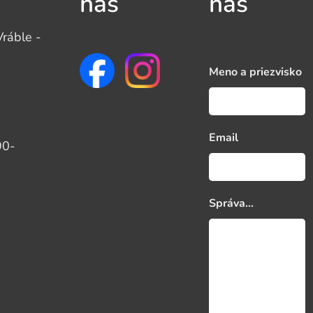
nás
nás
ráble -
Meno a priezvisko
Email
90-
Správa...