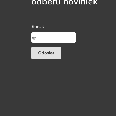
odberu noviniek
E-mail
Odoslať